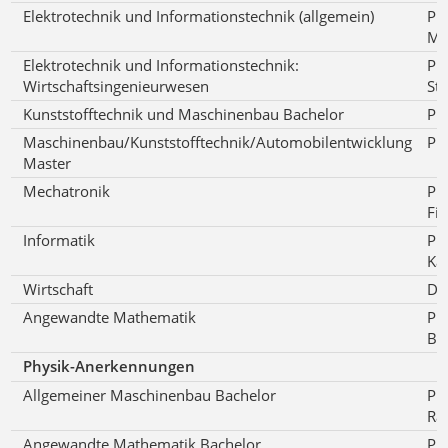
Elektrotechnik und Informationstechnik (allgemein)
Pro
Mä
Elektrotechnik und Informationstechnik:
Pro
Wirtschaftsingenieurwesen
St
Kunststofftechnik und Maschinenbau Bachelor
Pro
Maschinenbau/Kunststofftechnik/Automobilentwicklung
Pro
Master
Mechatronik
Pro
Fis
Informatik
Pro
Kal
Wirtschaft
Dr.
Angewandte Mathematik
Pro
Ba
Physik-Anerkennungen
Allgemeiner Maschinenbau Bachelor
Pro
Ra
Angewandte Mathematik Bachelor
Pro