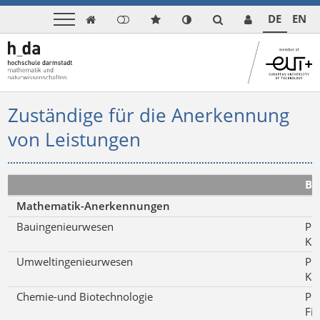
DE
EN

Zuständige für die Anerkennung
von Leistungen
Be
Mathematik-Anerkennungen
Bauingenieurwesen
Pro
Kal
Umweltingenieurwesen
Pro
Kal
Chemie-und Biotechnologie
Pro
Fis