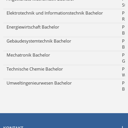
St
Elektrotechnik und Informationstechnik Bachelor
Pro
Ra
Energiewirtschaft Bachelor
Pro
Br
Gebäudesystemtechnik Bachelor
Pro
Br
Mechatronik Bachelor
Pro
Gr
Technische Chemie Bachelor
Pro
Wil
Umweltingenieurwesen Bachelor
Pro
Br