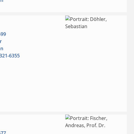
on
599
r
on
321-6355
677