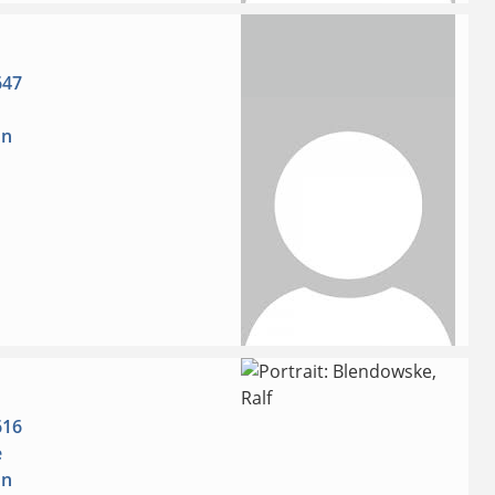
647
on
616
e
on