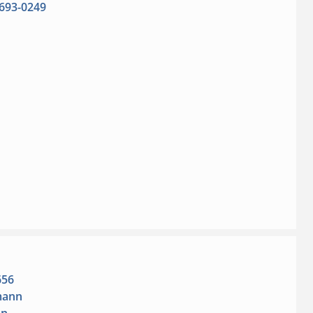
693-0249
656
mann