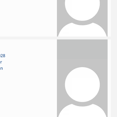
028
r
on