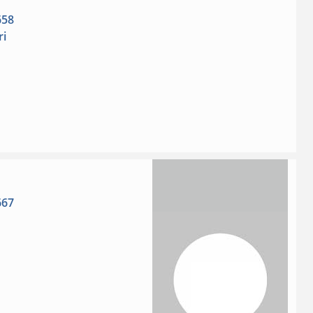
658
ri
667