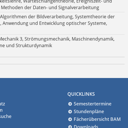
itslehre, Warteschlangentheorie, Ereigniszeit- und
e Methoden der Daten- und Signalverarbeitung
 Algorithmen der Bildverarbeitung, Systemtheorie der
on, Anwendung und Entwicklung optischer Systeme,
 Mechanik 3, Strömungsmechanik, Maschinendynamik,
me und Strukturdynamik
QUICKLINKS
utz
Semestertermine
m
Stundenpläne
suche
Fächerübersicht BAM
Downloads