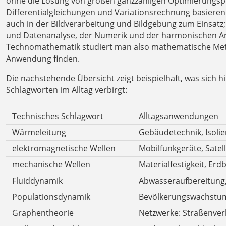
ohne die Lösung von großen ganzzahligen Optimierungsp
Differentialgleichungen und Variationsrechnung basie
auch in der Bildverarbeitung und Bildgebung zum Einsatz
und Datenanalyse, der Numerik und der harmonischen An
Technomathematik studiert man also mathematische Metho
Anwendung finden.
Die nachstehende Übersicht zeigt beispielhaft, was sich
Schlagworten im Alltag verbirgt:
Technisches Schlagwort
Alltagsanwendungen
Wärmeleitung
Gebäudetechnik, Isoli
elektromagnetische Wellen
Mobilfunkgeräte, Sate
mechanische Wellen
Materialfestigkeit, Er
Fluiddynamik
Abwasseraufbereitung,
Populationsdynamik
Bevölkerungswachstum
Graphentheorie
Netzwerke: Straßenver