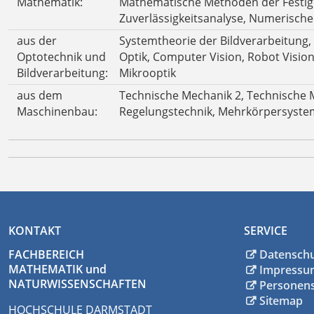
Mathematik:
Mathematische Methoden der Festigke
Zuverlässigkeitsanalyse, Numerisch
aus der
Systemtheorie der Bildverarbeitung,
Optotechnik und
Optik, Computer Vision, Robot Visi
Bildverarbeitung:
Mikrooptik
aus dem
Technische Mechanik 2, Technische
Maschinenbau:
Regelungstechnik, Mehrkörpersyste
KONTAKT
SERVICE
FACHBEREICH
Datensch
MATHEMATIK und
Impressu
NATURWISSENSCHAFTEN
Personen
Sitemap
HOCHSCHULE DARMSTADT