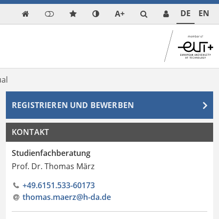
DE
EN
A+

al
REGISTRIEREN UND BEWERBEN
KONTAKT
Studienfachberatung
Prof. Dr. Thomas März
+49.6151.533-60173
thomas.maerz@h-da
.
de