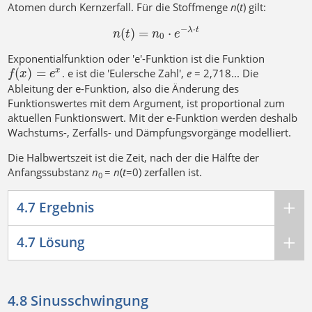
Atomen durch Kernzerfall. Für die Stoffmenge
n
(
t
) gilt:
−
⋅
(
)
=
⋅
λ
t
n
t
n
e
0
Exponentialfunktion oder 'e'-Funktion ist die Funktion
(
)
=
. e ist die 'Eulersche Zahl',
e
= 2,718... Die
x
f
x
e
Ableitung der e-Funktion, also die Änderung des
Funktionswertes mit dem Argument, ist proportional zum
aktuellen Funktionswert. Mit der e-Funktion werden deshalb
Wachstums-, Zerfalls- und Dämpfungsvorgänge modelliert.
Die Halbwertszeit ist die Zeit, nach der die Hälfte der
Anfangssubstanz
n
=
n
(
t
=0) zerfallen ist.
0
4.7 Ergebnis
4.7 Lösung
4.8 Sinusschwingung