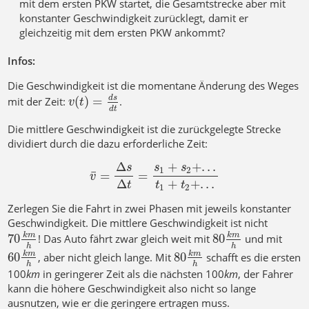
mit dem ersten PKW startet, die Gesamtstrecke aber mit
konstanter Geschwindigkeit zurücklegt, damit er
gleichzeitig mit dem ersten PKW ankommt?
Infos:
Die Geschwindigkeit ist die momentane Änderung des Weges
(
)
=
d
s
mit der Zeit:
.
v
t
d
t
Die mittlere Geschwindigkeit ist die zurückgelegte Strecke
dividiert durch die dazu erforderliche Zeit:
Δ
+
+
.
.
.
s
s
s
1
2
¯
=
=
v
+
+
.
.
.
Δ
t
t
t
1
2
Zerlegen Sie die Fahrt in zwei Phasen mit jeweils konstanter
Geschwindigkeit. Die mittlere Geschwindigkeit ist nicht
70
80
k
m
k
m
! Das Auto fährt zwar gleich weit mit
und mit
h
h
60
80
k
m
k
m
, aber nicht gleich lange. Mit
schafft es die ersten
h
h
100
k
m
in geringerer Zeit als die nächsten 100
k
m
, der Fahrer
kann die höhere Geschwindigkeit also nicht so lange
ausnutzen, wie er die geringere ertragen muss.