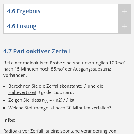
4.6 Ergebnis
4.6 Lösung
4.7 Radioaktiver Zerfall
Bei einer
radioaktiven Probe
sind von ursprünglich 100
m
o
l
nach 15 Minuten noch 85
m
o
l
der Ausgangssubstanz
vorhanden.
Berechnen Sie die
Zerfallskonstante
λ
und die
Halbwertszeit
t
der Substanz.
1/2
Zeigen Sie, dass
t
= (ln2) /
λ
ist.
1/2
Welche Stoffmenge ist nach 30 Minuten zerfallen?
Infos:
Radioaktiver Zerfall ist eine spontane Veränderung von