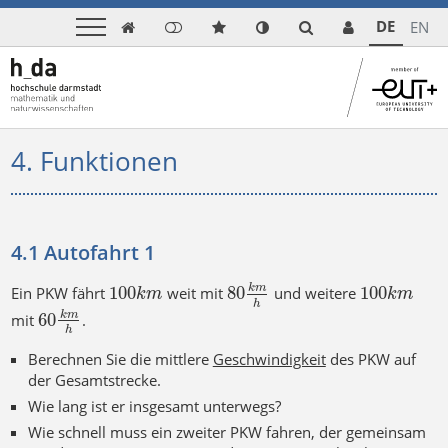
DE
EN

4. Funktionen
4.1 Autofahrt 1
100
80
100
k
m
Ein PKW fährt
weit mit
und weitere
k
m
k
m
h
60
k
m
mit
.
h
Berechnen Sie die mittlere
Geschwindigkeit
des PKW auf
der Gesamtstrecke.
Wie lang ist er insgesamt unterwegs?
Wie schnell muss ein zweiter PKW fahren, der gemeinsam