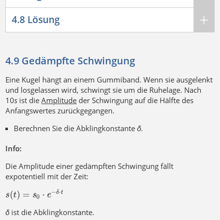
4.8 Lösung
4.9 Gedämpfte Schwingung
Eine Kugel hängt an einem Gummiband. Wenn sie ausgelenkt
und losgelassen wird, schwingt sie um die Ruhelage. Nach
10
s
ist die
Amplitude
der Schwingung auf die Hälfte des
Anfangswertes zurückgegangen.
Berechnen Sie die Abklingkonstante
δ
.
Info:
Die Amplitude einer gedämpften Schwingung fällt
expotentiell mit der Zeit:
−
⋅
(
)
=
⋅
δ
t
s
t
s
e
0
δ
ist die Abklingkonstante.