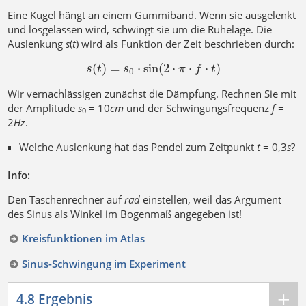
Eine Kugel hängt an einem Gummiband. Wenn sie ausgelenkt
und losgelassen wird, schwingt sie um die Ruhelage. Die
Auslenkung
s
(
t
) wird als Funktion der Zeit beschrieben durch:
(
)
=
⋅
sin
(
2
⋅
⋅
⋅
)
s
t
s
π
f
t
0
Wir vernachlässigen zunächst die Dämpfung. Rechnen Sie mit
der Amplitude
s
= 10
c
m
und der Schwingungsfrequenz
f
=
0
2
H
z
.
Welche
Auslenkung
hat das Pendel zum Zeitpunkt
t
= 0,3
s
?
Info:
Den Taschenrechner auf
r
a
d
einstellen, weil das Argument
des Sinus als Winkel im Bogenmaß angegeben ist!
Kreisfunktionen im Atlas
Sinus-Schwingung im Experiment
4.8 Ergebnis