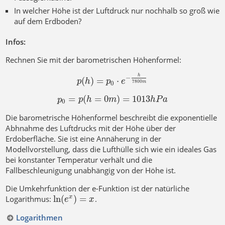
In welcher Höhe ist der Luftdruck nur nochhalb so groß wie
auf dem Erdboden?
Infos:
Rechnen Sie mit der barometrischen Höhenformel:
h
−
(
)
=
⋅
p
h
p
e
7800
m
0
=
(
=
0
)
=
1013
p
p
h
m
h
P
a
0
Die barometrische Höhenformel beschreibt die exponentielle
Abhnahme des Luftdrucks mit der Höhe über der
Erdoberfläche. Sie ist eine Annäherung in der
Modellvorstellung, dass die Lufthülle sich wie ein ideales Gas
bei konstanter Temperatur verhält und die
Fallbeschleunigung unabhängig von der Höhe ist.
Die Umkehrfunktion der e-Funktion ist der natürliche
ln
(
)
=
Logarithmus:
.
x
e
x
Logarithmen